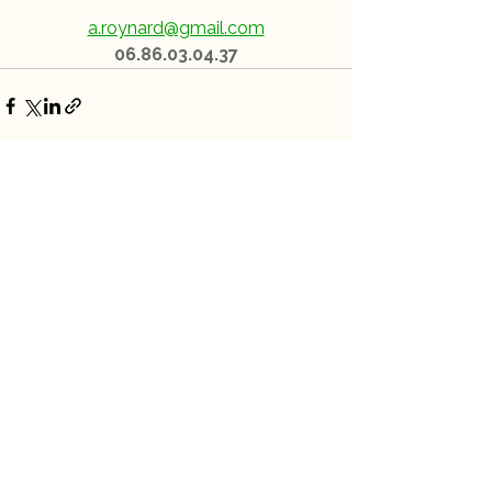
a.roynard@gmail.com
06.86.03.04.37
Voir tout
Posts récents