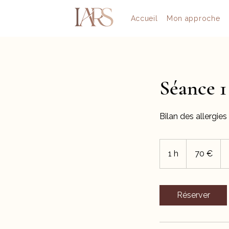
Accueil
Mon approche
Séance 1
Bilan des allergies
70
euros
1 h
1
70 €
Réserver