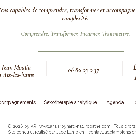
iens capables de comprendre, transformer et accompagne
complexité.
Comprendre. Transformer. Incarner. Transmettre.
q Jean Moulin
06 86 03 0 37
0 Aix-les-bains
compagnements
Sexothérapie analytique
Agenda
© 2026 by AR |
www.anaisroynard-naturopathe.com
| Tous droit
Site conçu et réalisé par Jade Lambien -
contact.jadelambien@g