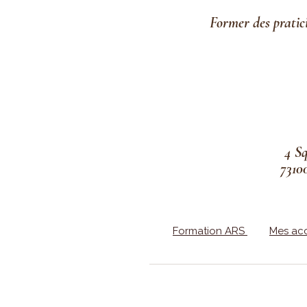
Former des pratic
4 S
7310
Formation ARS
Mes ac