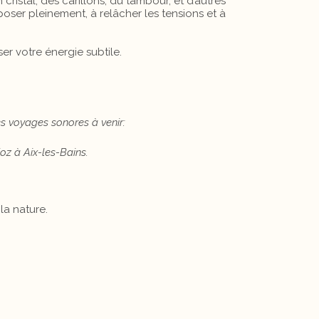
cristal, des carillons, du tambour, et d’autres
époser pleinement, à relâcher les tensions et à
er votre énergie subtile.
s voyages sonores à venir:
z à Aix-les-Bains.
a nature.